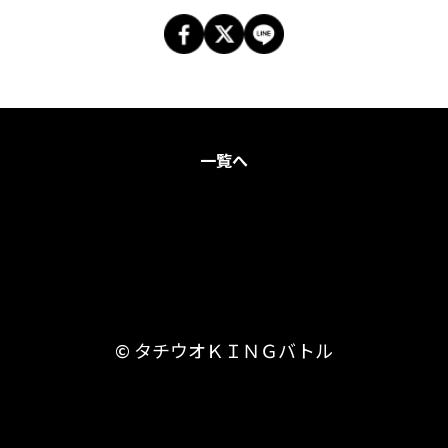
一覧へ
© タチウオＫＩＮＧバトル