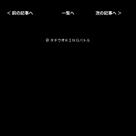
＜ 前の記事へ
一覧へ
次の記事へ ＞
© タチウオＫＩＮＧバトル