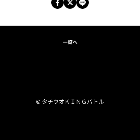
一覧へ
© タチウオＫＩＮＧバトル