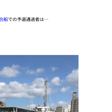
合船
での予選通過者は…